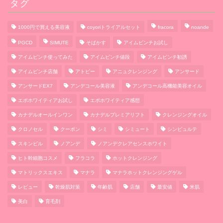
タグ
1000円で買える美容液
coyoriトライアルセット
fracora
noande
PGCD
SIMUTE
そばかす
アイムピンチお試し
アイムピンチ使ってみた
アイムピンチ値段
アイムピンチ勧誘
アイムピンチ店舗
アトピー
アニュクレンジング
アンサード
アンサードEX7
アンデコール美容液
アンデコール高機能美容オイル
エポホワイティアお試し
エポホワイティア感想
カナデルオールインワン
カナデルプレミアリフト
クレンジングオイル
クロノセル
クーポン
シミ
シミュート
シンピュルテ
スキンビル
ノアンデ
ノアンデクレアセンスホワイト
ヒト幹細胞コスメ
フラコラ
ホットクレンジング
マトリックスエキス
マナラ
マナラホットクレンジングゲル
レビュー
乾燥肌対策
年齢肌
店舗
最安値
米肌
美白
育毛剤