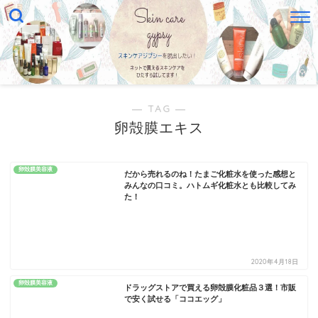
― TAG ―
卵殻膜エキス
卵殻膜美容液
だから売れるのね！たまご化粧水を使った感想と
みんなの口コミ。ハトムギ化粧水とも比較してみ
た！
2020年4月18日
卵殻膜美容液
ドラッグストアで買える卵殻膜化粧品３選！市販
で安く試せる「ココエッグ」