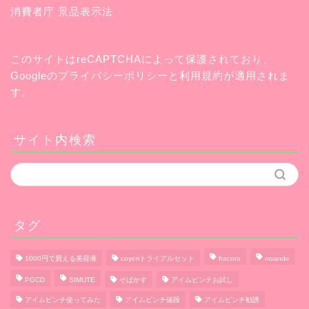
消費者庁 景品表示法
このサイトはreCAPTCHAによって保護されており、
Googleの
プライバシーポリシー
と
利用規約
が適用されま
す。
サイト内検索
タグ
1000円で買える美容液
coyoriトライアルセット
fracora
noande
PGCD
SIMUTE
そばかす
アイムピンチお試し
アイムピンチ使ってみた
アイムピンチ値段
アイムピンチ勧誘